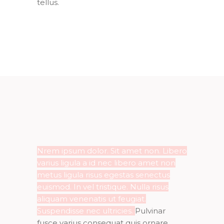
tellus.
Nrem ipsum dolor. Sit amet non. Libero
varius ligula a id nec libero amet non
metus ligula risus egestas senectus
euismod. In vel tristique. Nulla risus
aliquam venenatis ut feugiat.
Suspendisse nec ultricies.
Pulvinar
fusce varius consequat quis ornare.