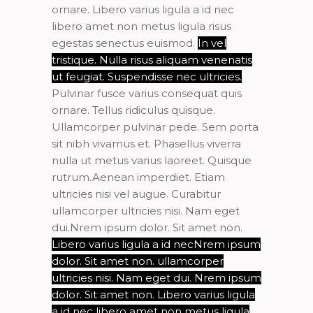
ornare. Libero varius ligula a id nec
libero amet non metus ligula risus
egestas senectus euismod.
In vel
tristique. Nulla risus aliquam venenatis
ut feugiat. Suspendisse nec ultricies.
Pulvinar fusce varius consequat quis
ornare. Tellus ridiculus quisque.
Ullamcorper pulvinar pede. Sem porta
sit nibh vivamus et. Phasellus viverra
nulla ut metus varius laoreet. Quisque
rutrum.Aenean imperdiet. Etiam
ultricies nisi vel augue. Curabitur
ullamcorper ultricies nisi. Nam eget
dui.Nrem ipsum dolor. Sit amet non.
Libero varius ligula a id necNrem ipsum
dolor. Sit amet non. ullamcorper
ultricies nisi. Nam eget dui. Nrem ipsum
dolor. Sit amet non. Libero varius ligula
a id nec libero amet non metus ligula