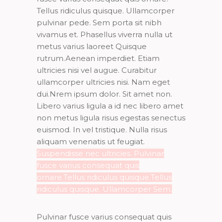
Tellus ridiculus quisque. Ullamcorper
pulvinar pede. Sem porta sit nibh
vivamus et. Phasellus viverra nulla ut
metus varius laoreet Quisque
rutrum.Aenean imperdiet. Etiam
ultricies nisi vel augue. Curabitur
ullamcorper ultricies nisi. Nam eget
dui.Nrem ipsum dolor. Sit amet non.
Libero varius ligula a id nec libero amet
non metus ligula risus egestas senectus
euismod. In vel tristique. Nulla risus
aliquam venenatis ut feugiat.
Suspendisse nec ultricies. Pulvinar
fusce varius consequat quis
ornare.Tellus ridiculus quisque.Tellus
ridiculus quisque. Ullamcorper Sem.
Pulvinar fusce varius consequat quis